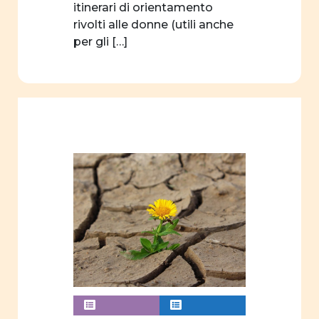
progetto
itinerari di orientamento
formativo
rivolti alle donne (utili anche
per gli […]
concorso
filosofia
linguaggio
associazioni
sport
autrici
edizioni
didattica
Formazione
webinar
videogioco