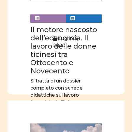
donne e
letteratura
donne
Il motore nascosto
e
dell’economia. Il
Luglio 3,
teatro
lavoro delle donne
2020
donne
ticinesi tra
e
Ottocento e
scienza
Novecento
orientamento
Si tratta di un dossier
scelte
completo con schede
professionali
didattiche sul lavoro
femminile in Ticino
filmografia
nell’Ottocento […]
educazione
sessuale