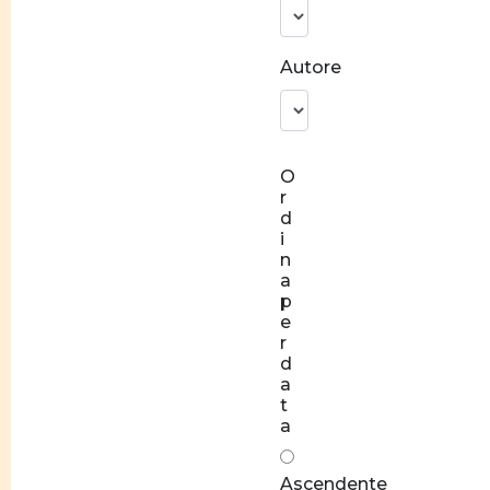
identitaria
Norme
Autore
e
valori
Socializzazione
O
Relazioni
r
di coppia
d
equilibrate
i
n
Rapporti
a
di forza
p
e
Stereotipi
r
d
Disparità
a
t
salariale
a
tra
donne e
Ascendente
uomini