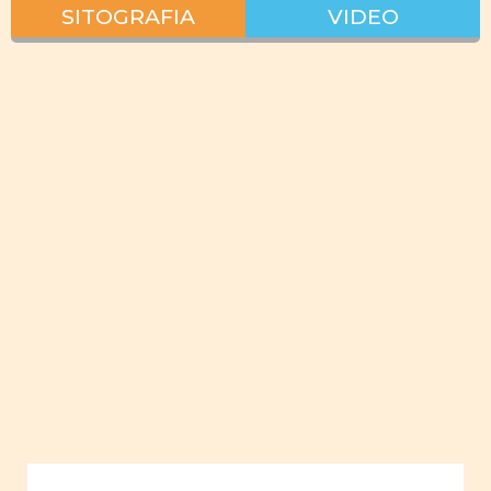
SITOGRAFIA
VIDEO
Interazione
lavoro vita
privata
pianificare
lavoro
giovani
donne
empowerment
giovani
uomini
Uguaglianza
Ruoli
sociali e
familiari
Ruoli