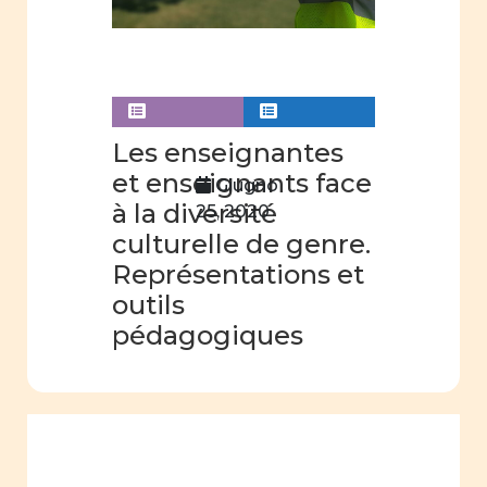
Les enseignantes
et enseignants face
Giugno
à la diversité
25, 2020
culturelle de genre.
Représentations et
outils
pédagogiques