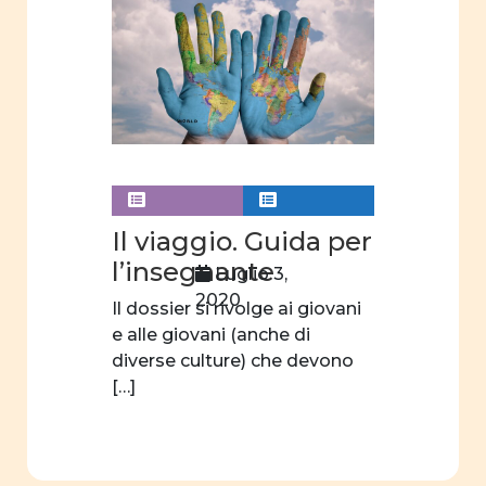
ruolo
sociale
e
politico
Costituzione
Cifre
della
parità
Il viaggio. Guida per
Analisi
l’insegnante
Luglio 3,
statistica
2020
Il dossier si rivolge ai giovani
scuola
e alle giovani (anche di
dell'obbligo
diverse culture) che devono
fatti e
[…]
opinioni
Legge
parità