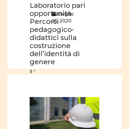
Laboratorio pari
identità
opportunità.
di
Giugno
genere
Percorsi
25, 2020
pedagogico-
film
didattici sulla
Centro
costruzione
professionale
dell’identità di
genere
Il “