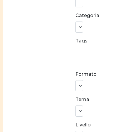
parola:
Categoria
Tags
Conciliazione
carriera e
famiglia
Formato
Stereotipi
di genere
Prevenzione
Tema
alla violenza
Crescita
personale
Livello
Costruzione