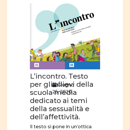
L’incontro. Testo
per gli allievi della
Giugno
scuola media
25, 2020
dedicato ai temi
della sessualità e
dell’affettività.
Il testo si pone in un’ottica