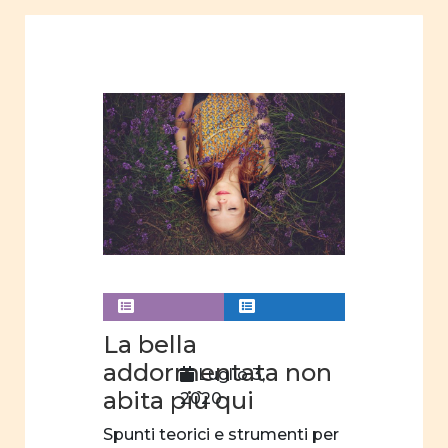
omofobia
scelta
professionale
gender
paternità
immagini
riviste
riviste
online
Articoli
La bella
educazione
addormentata non
Luglio 3,
abita più qui
2020
progetti
formativi
Spunti teorici e strumenti per