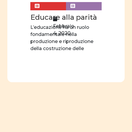
Educare alla parità
Febbraio
L’educazione ha un ruolo
4, 2020
fondamentale nella
produzione e riproduzione
della costruzione delle
relazioni tra generi. […]