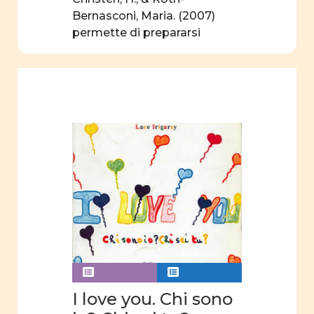
insegnamento
Bernasconi, Maria. (2007)
permette di prepararsi
curriculum
virtualmente […]
nascosto
Rapporti
tra
uomini e
donne
Violenza
Violenza
di
genere
Analisi
video
Comunicazione
I love you. Chi sono
video