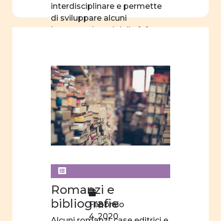
interdisciplinare e permette
di sviluppare alcuni
importanti temi della […]
Romanzi e
bibliografie
Febbraio
4, 2020
Alcuni romanzi, case editrici e