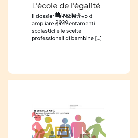
L’école de l’égalité
identità
di
Luglio 6,
Il dossier ha l’obiettivo di
genere
2020
ampliare gli orientamenti
scolastici e le scelte
film
professionali di bambine […]
Centro
professionale