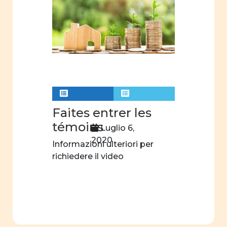
ruolo
sociale
e
politico
Costituzione
Cifre
della
parità
Faites entrer les
Analisi
témoins
Luglio 6,
statistica
2020
Informazioni ulteriori per
scuola
richiedere il video
dell'obbligo
fatti e
opinioni
Legge
parità