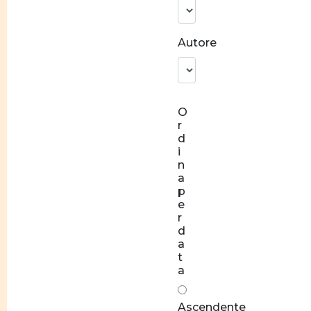
identitaria
Norme
Autore
e
valori
Socializzazione
O
Relazioni
r
di coppia
d
equilibrate
i
n
Rapporti
a
di forza
p
e
Stereotipi
r
d
Disparità
a
t
salariale
a
tra
donne e
Ascendente
uomini