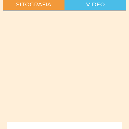
SITOGRAFIA
VIDEO
Interazione
lavoro vita
privata
pianificare
lavoro
giovani
donne
empowerment
giovani
uomini
Uguaglianza
Ruoli
sociali e
familiari
Ruoli