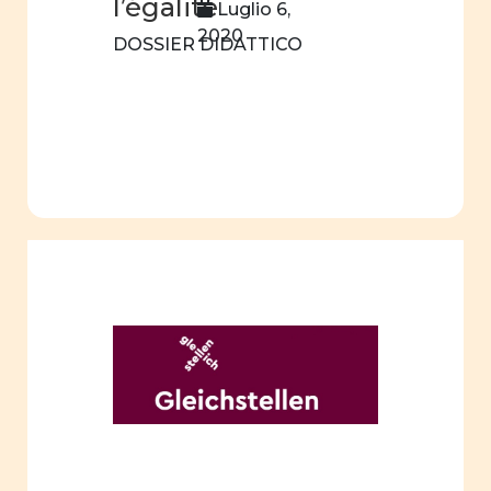
l’égalité
Luglio 6,
Comunicazione
2020
visiva
DOSSIER DIDATTICO
Attività
quotidiane
Pubblicità
Percorsi
di vita
sessualità
affettività
pari
opportunità
interculturalità
donne
e
storia