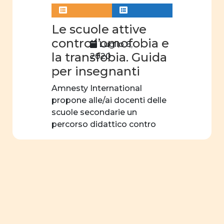
Le scuole attive
contro l’omofobia e
Luglio 6,
la transfobia. Guida
2020
per insegnanti
Amnesty International
propone alle/ai docenti delle
scuole secondarie un
percorso didattico contro
l’omofobia e la […]