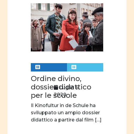
Ordine divino,
dossier didattico
Luglio 6,
per le scuole
2020
Il Kinofultur in de Schule ha
sviluppato un ampio dossier
didattico a partire dal film […]