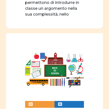
progetto
permettono di introdurre in
formativo
classe un argomento nella
sua complessità, nello
concorso
specifico: […]
filosofia
linguaggio
associazioni
sport
autrici
edizioni
didattica
Formazione
webinar
videogioco