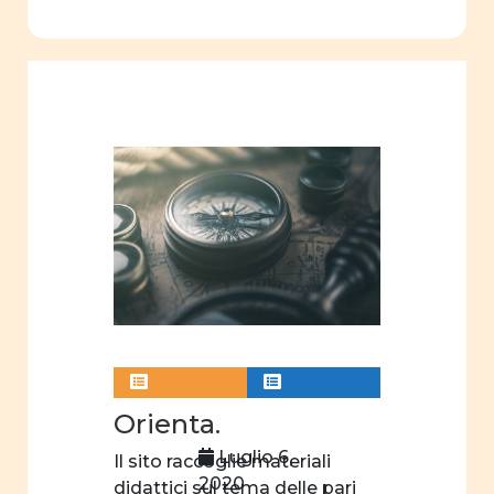
Orienta.
Luglio 6,
Il sito raccoglie materiali
2020
didattici sul tema delle pari