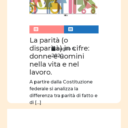
La parità (o
disparità) in cifre:
Luglio 6,
donne e uomini
2020
nella vita e nel
lavoro.
A partire dalla Costituzione
federale si analizza la
differenza tra parità di fatto e
di […]