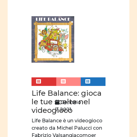
sociali e
politici
degli
uomini
nella
famiglia
Immagine
della donna
nel settore
professionale
Film
Life Balance: gioca
d'animazione
le tue scelte nel
Gennaio
mass
videogioco
7, 2021
media
Life Balance è un videogioco
suffragio
creato da Michel Palucci con
universale
Fabrizio Valsangiacomoer