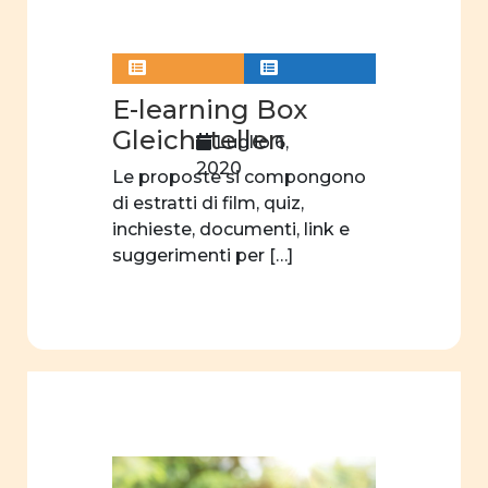
donne e
letteratura
donne
E-learning Box
e
Gleichstellen
Luglio 6,
teatro
2020
Le proposte si compongono
donne
di estratti di film, quiz,
e
inchieste, documenti, link e
scienza
suggerimenti per […]
orientamento
scelte
professionali
filmografia
educazione
sessuale