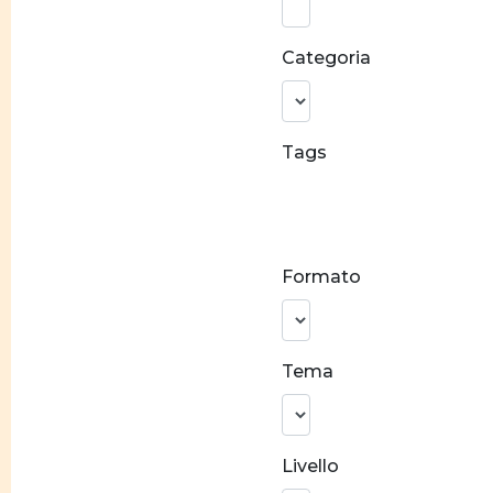
parola:
Categoria
Tags
Conciliazione
carriera e
famiglia
Formato
Stereotipi
di genere
Prevenzione
Tema
alla violenza
Crescita
personale
Livello
Costruzione