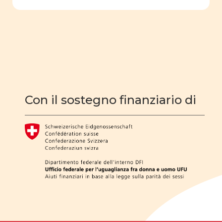
filmografia
educazione
sessuale
ruolo sociale e
politico
Costituzione
Con il sostegno finanziario di
Cifre della parità
Analisi statistica
scuola
dell'obbligo
fatti e opinioni
Legge parità
omofobia