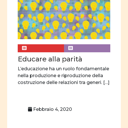
Pubblicità
Percorsi di vita
sessualità
affettività
pari opportunità
interculturalità
Educare alla parità
donne e storia
L’educazione ha un ruolo fondamentale
donne e
nella produzione e riproduzione della
letteratura
costruzione delle relazioni tra generi. […]
donne e teatro
donne e scienza
Febbraio 4, 2020
orientamento
scelte
professionali