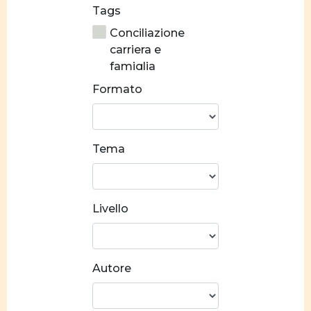
Tags
Conciliazione
carriera e
famiglia
Formato
Stereotipi di
genere
Prevenzione alla
Tema
violenza
Crescita
personale
Livello
Costruzione
identitaria
Norme e valori
Autore
Socializzazione
Relazioni di