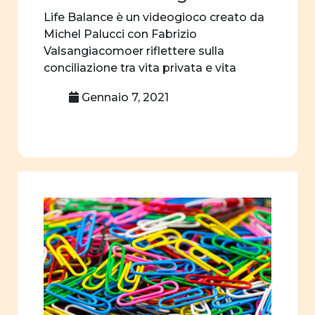
familiari
Life Balance è un videogioco creato da
Michel Palucci con Fabrizio
Ruoli sociali e
Valsangiacomoer riflettere sulla
politici degli
conciliazione tra vita privata e vita
uomini nella
professionale.
famiglia
Gennaio 7, 2021
Immagine della
donna nel
settore
professionale
Film
d'animazione
mass media
suffragio
universale
insegnamento