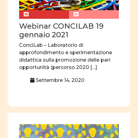
curriculum
nascosto
Webinar CONCILAB 19
Rapporti tra
uomini e donne
gennaio 2021
Violenza
ConciLab – Laboratorio di
approfondimento e sperimentazione
Violenza di
didattica sulla promozione delle pari
genere
opportunità (percorso 2020 […]
Analisi video
Settembre 14, 2020
Comunicazione
video
Comunicazione
visiva
Attività
quotidiane