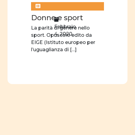
Donne e sport
Febbraio
La parità di genere nello
4, 2020
sport. Opuscolo edito da
EIGE (Istituto europeo per
l’uguaglianza di […]