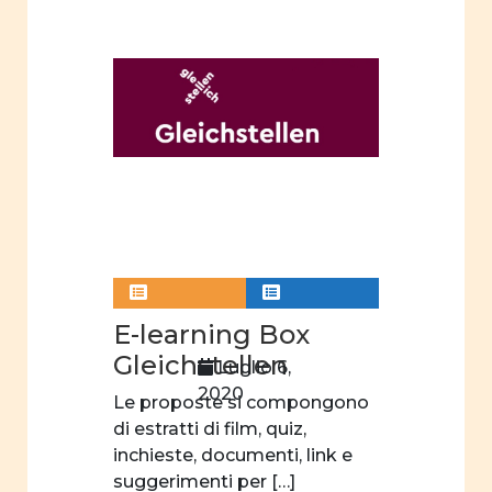
sociali e
politici
degli
uomini
nella
famiglia
Immagine
della donna
nel settore
professionale
Film
E-learning Box
d'animazione
Gleichstellen
Luglio 6,
mass
2020
Le proposte si compongono
media
di estratti di film, quiz,
suffragio
inchieste, documenti, link e
universale
suggerimenti per […]