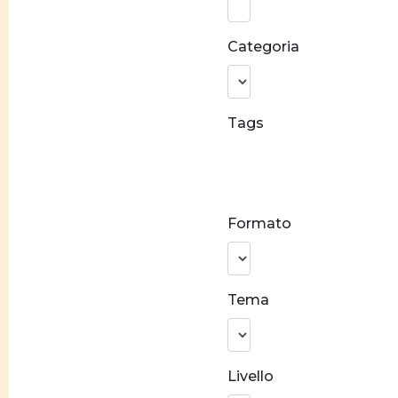
parola:
Categoria
Tags
Conciliazione
carriera e
famiglia
Formato
Stereotipi
di genere
Prevenzione
Tema
alla violenza
Crescita
personale
Livello
Costruzione