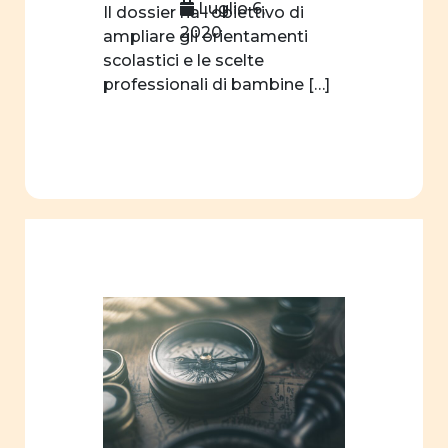
Luglio 6,
Il dossier ha l’obiettivo di
Comunicazione
2020
ampliare gli orientamenti
visiva
scolastici e le scelte
Attività
professionali di bambine […]
quotidiane
Pubblicità
Percorsi
di vita
sessualità
affettività
pari
opportunità
interculturalità
donne
e
storia