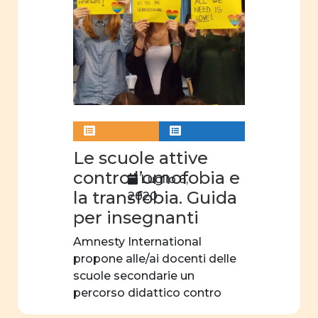
ruolo
sociale
e
politico
Costituzione
Cifre
della
parità
Le scuole attive
Analisi
contro l’omofobia e
Luglio 6,
statistica
la transfobia. Guida
2020
scuola
per insegnanti
dell'obbligo
Amnesty International
fatti e
propone alle/ai docenti delle
opinioni
scuole secondarie un
percorso didattico contro
Legge
l’omofobia e la […]
parità