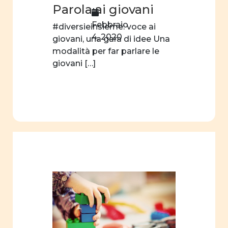
Parola ai giovani
identità
di
Febbraio
#diversieinsieme: voce ai
genere
4, 2020
giovani, una gara di idee Una
modalità per far parlare le
film
giovani […]
Centro
professionale