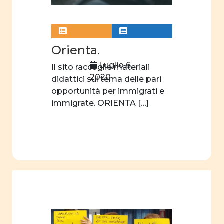
donne e
letteratura
donne
Orienta.
e
Luglio 6,
Il sito raccoglie materiali
teatro
2020
didattici sul tema delle pari
donne
opportunità per immigrati e
e
immigrate. ORIENTA […]
scienza
orientamento
scelte
professionali
filmografia
educazione
sessuale