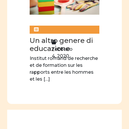
Un altro genere di
educazione
Febbraio
4, 2020
Institut romand de recherche
et de formation sur les
rapports entre les hommes
et les […]