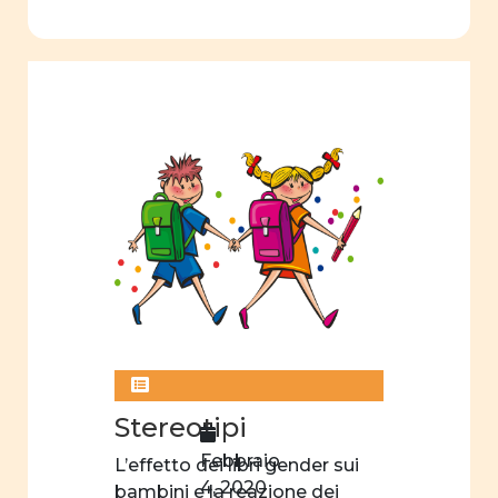
Stereotipi
Febbraio
L’effetto dei libri gender sui
4, 2020
bambini e la reazione dei