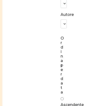
identitaria
Norme
Autore
e
valori
Socializzazione
O
Relazioni
r
di coppia
d
equilibrate
i
n
Rapporti
a
di forza
p
e
Stereotipi
r
d
Disparità
a
t
salariale
a
tra
donne e
Ascendente
uomini