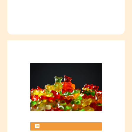
progetto
formativo
concorso
filosofia
linguaggio
associazioni
sport
autrici
edizioni
didattica
Formazione
webinar
videogioco