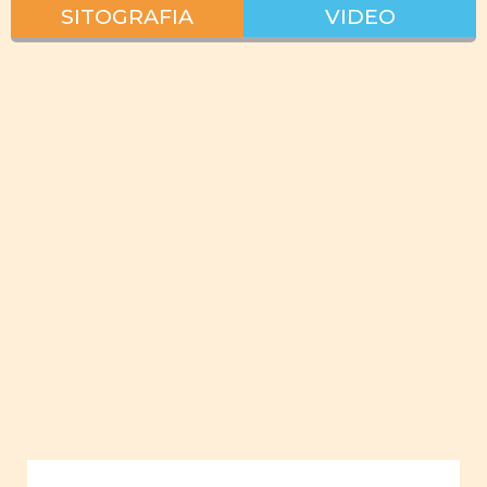
SITOGRAFIA
VIDEO
Interazione
lavoro vita
privata
pianificare
lavoro
giovani
donne
empowerment
giovani
uomini
Uguaglianza
Ruoli
sociali e
familiari
Ruoli