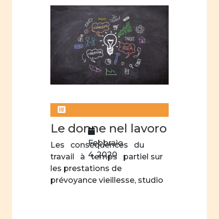
Le donne nel lavoro
Febbraio
Les conséquences du
4, 2020
travail à temps partiel sur
les prestations de
prévoyance vieillesse, studio
dell’IDHEAP: […]