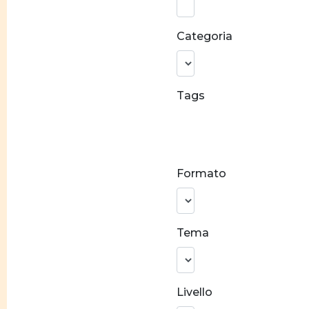
parola:
Categoria
Tags
Conciliazione
carriera e
famiglia
Formato
Stereotipi
di genere
Prevenzione
Tema
alla violenza
Crescita
personale
Livello
Costruzione