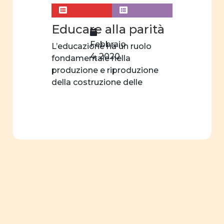
Educare alla parità
Febbraio
L’educazione ha un ruolo
4, 2020
fondamentale nella
produzione e riproduzione
della costruzione delle
relazioni tra generi. […]