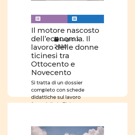
donne e
letteratura
donne
Il motore nascosto
e
dell’economia. Il
Luglio 3,
teatro
lavoro delle donne
2020
donne
ticinesi tra
e
Ottocento e
scienza
Novecento
orientamento
Si tratta di un dossier
scelte
completo con schede
professionali
didattiche sul lavoro
femminile in Ticino
filmografia
nell’Ottocento […]
educazione
sessuale