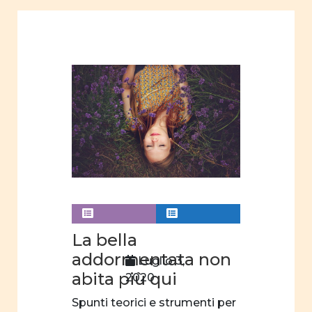
omofobia
scelta
professionale
gender
paternità
immagini
riviste
riviste
online
Articoli
La bella
educazione
addormentata non
Luglio 3,
abita più qui
2020
progetti
formativi
Spunti teorici e strumenti per