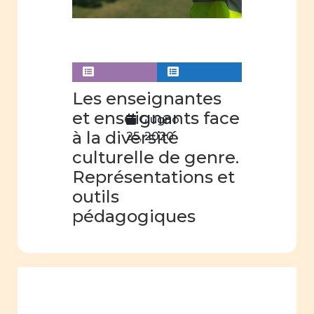
Les enseignantes
et enseignants face
Giugno
à la diversité
25, 2020
culturelle de genre.
Représentations et
outils
pédagogiques