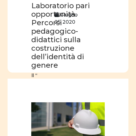
Laboratorio pari
identità
opportunità.
di
Giugno
genere
Percorsi
25, 2020
pedagogico-
film
didattici sulla
Centro
costruzione
professionale
dell’identità di
genere
Il “