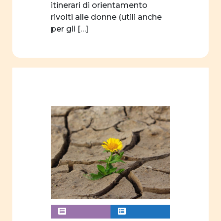
progetto
itinerari di orientamento
formativo
rivolti alle donne (utili anche
per gli […]
concorso
filosofia
linguaggio
associazioni
sport
autrici
edizioni
didattica
Formazione
webinar
videogioco