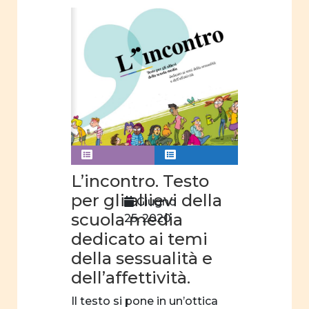
L’incontro. Testo
per gli allievi della
Giugno
scuola media
25, 2020
dedicato ai temi
della sessualità e
dell’affettività.
Il testo si pone in un’ottica