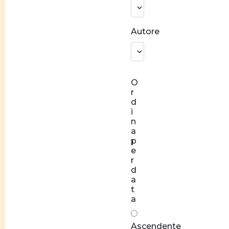
identitaria
Norme
Autore
e
valori
Socializzazione
O
Relazioni
r
di coppia
d
equilibrate
i
n
Rapporti
a
di forza
p
e
Stereotipi
r
d
Disparità
a
t
salariale
a
tra
donne e
Ascendente
uomini