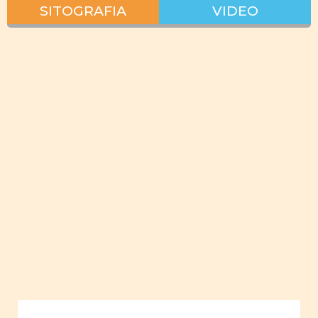
SITOGRAFIA
VIDEO
Interazione
lavoro vita
privata
pianificare
lavoro
giovani
donne
empowerment
giovani
uomini
Uguaglianza
Ruoli
sociali e
familiari
Ruoli