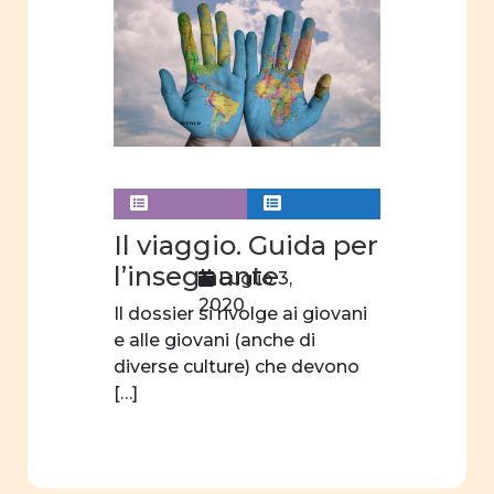
ruolo
sociale
e
politico
Costituzione
Cifre
della
parità
Il viaggio. Guida per
Analisi
l’insegnante
Luglio 3,
statistica
2020
Il dossier si rivolge ai giovani
scuola
e alle giovani (anche di
dell'obbligo
diverse culture) che devono
fatti e
[…]
opinioni
Legge
parità