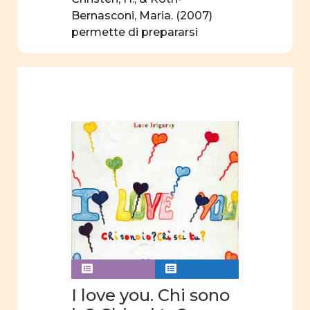
insegnamento
Bernasconi, Maria. (2007)
permette di prepararsi
curriculum
virtualmente […]
nascosto
Rapporti
tra
uomini e
donne
Violenza
Violenza
di
genere
Analisi
video
Comunicazione
I love you. Chi sono
video