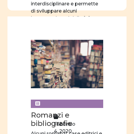
interdisciplinare e permette
di sviluppare alcuni
importanti temi della […]
Romanzi e
bibliografie
Febbraio
4, 2020
Alcuni romanzi, case editrici e