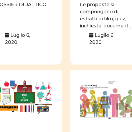
Percorsi di vita
se
OSSIER DIDATTICO
Le proposte si
pari opportunità
i
compongono di
estratti di film, quiz,
donne e storia
do
inchieste, documenti,
donne e teatro
do
link e suggerimenti p
Luglio 6,
Luglio 6,
[…]
2020
2020
orientamento
sce
filmografia
educa
ruolo sociale e politico
Cifre della parità
A
scuola dell'obbligo
Legge parità
omo
scelta professionale
immagini
riviste
Articoli
educazio