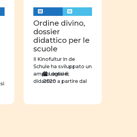
concorso
filosofia
azioni
sport
Ordine divino,
didattica
dossier
didattico per le
nar
videogioco
scuole
film
Il Kinofultur in de
Schule ha sviluppato un
Luglio 6,
ampio dossier
2020
didattico a partire dal
si
film […]