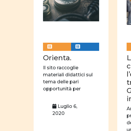
Orienta.
L
c
Il sito raccoglie
l
materiali didattici sul
t
tema delle pari
opportunità per
G
immigrati e immigrate.
i
ORIENTA […]
Luglio 6,
A
2020
p
d
u