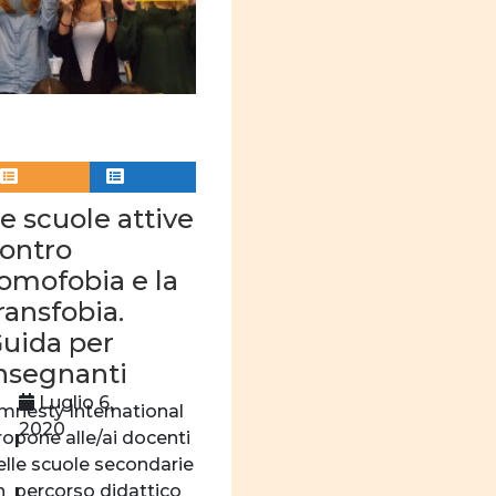
e scuole attive
ontro
’omofobia e la
ransfobia.
uida per
nsegnanti
Luglio 6,
mnesty International
2020
ropone alle/ai docenti
elle scuole secondarie
n percorso didattico