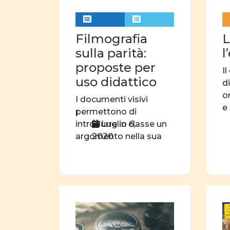
Filmografia
L
sulla parità:
l
proposte per
Il
uso didattico
d
o
I documenti visivi
e
permettono di
d
Luglio 6,
introdurre in classe un
2020
argomento nella sua
complessità, nello
specifico: […]