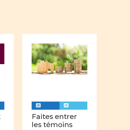
nne
empowerment
uaglianza
 degli uomini nella famiglia
nel settore professionale
mass media
insegnamento
 donne
Violenza
Analisi video
Comunicazione visiva
x
Faites entrer
Pubblicità
les témoins