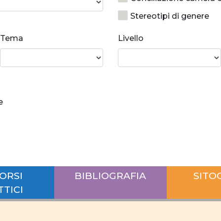
Stereotipi di genere
Prevenzione alla viole
Tema
Livello
Costruzione identitari
Socializzazione
Relazioni di coppia equ
e
Rapporti di forza
Disparità salariale tra
Differenze salariali se
posti di responsabilità
ORSI
BIBLIOGRAFIA
SITO
conciliazione
carr
TTICI
Ruolo uomo e donna
Interazione lavoro vita