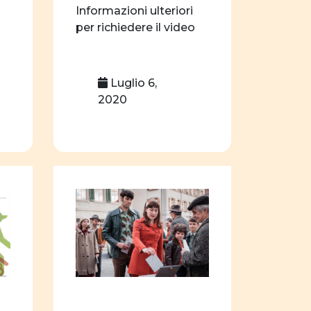
ssualità
affettività
Informazioni ulteriori
nterculturalità
per richiedere il video
nne e letteratura
nne e scienza
er
Luglio 6,
2020
lte professionali
zione sessuale
Costituzione
nalisi statistica
fatti e opinioni
fobia
gender
paternità
riviste online
ne
progetti formativi