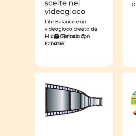
scelte nel
D
videogioco
Life Balance è un
videogioco creato da
Gennaio 7,
Michel Palucci con
2021
Fabrizio
Valsangiacomoer
riflettere sulla
conciliazione tra vita
privata e vita
professionale.