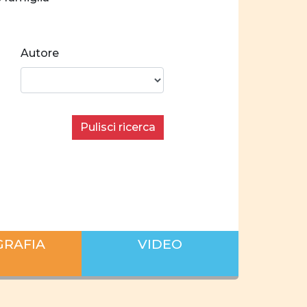
nza
Crescita personale
Autore
a
Norme e valori
ilibrate
Pulisci ricerca
Stereotipi
 donne e uomini
condo i settori economici
 sul lavoro
GRAFIA
VIDEO
iera
famiglia
 privata
pianificare