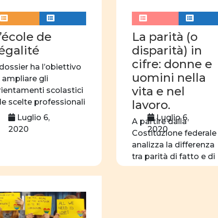
progetto formativo
linguaggio
associ
’école de
La parità (o
autrici
edizioni
’égalité
disparità) in
cifre: donne e
Formazione
webi
 dossier ha l’obiettivo
uomini nella
i ampliare gli
identità di genere
vita e nel
rientamenti scolastici
Centro professionale
 le scelte professionali
lavoro.
i bambine […]
Luglio 6,
Luglio 6,
A partire dalla
2020
2020
Costituzione federale 
analizza la differenza
tra parità di fatto e di
[…]