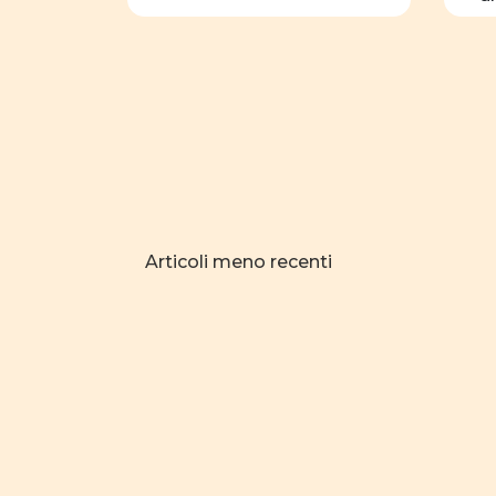
c
[
Navigazione
Articoli meno recenti
articoli