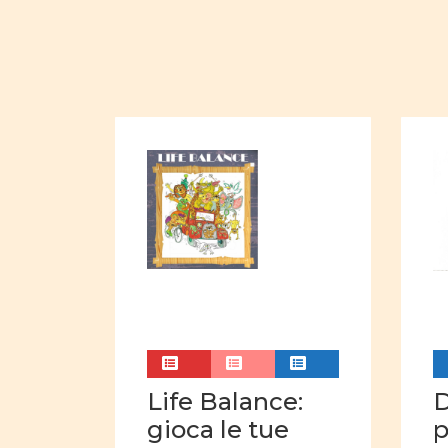
Life Balance:
D
gioca le tue
p