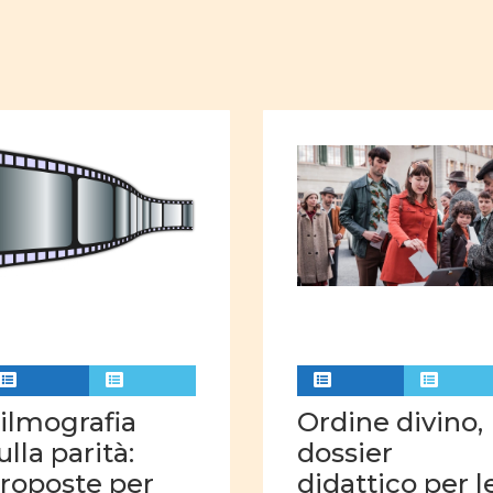
giovani uomini
Ug
Ruoli sociali e familiari
Ruoli sociali e politici
Immagine della donna 
Film d'animazione
suffragio universale
curriculum nascosto
Rapporti tra uomini e
Violenza di genere
Comunicazione video
Attività quotidiane
ilmografia
Ordine divino,
Percorsi di vita
se
ulla parità:
dossier
roposte per
didattico per l
pari opportunità
i