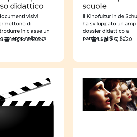
so didattico
scuole
donne e storia
do
documenti visivi
Il Kinofultur in de Sch
donne e teatro
do
ermettono di
ha sviluppato un amp
orientamento
sce
trodurre in classe un
dossier didattico a
rgomento nella sua
partire dal film […]
Luglio 6, 2020
Luglio 6, 2020
filmografia
educa
omplessità, nello
ruolo sociale e politico
ecifico: […]
Cifre della parità
A
scuola dell'obbligo
Legge parità
omo
scelta professionale
immagini
riviste
Articoli
educazio
progetto formativo