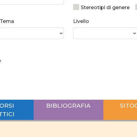
Stereotipi di genere
Crescita personale
Tema
Livello
Norme e valori
So
Relazioni di coppia equ
Rapporti di forza
e
Disparità salariale tra
Differenze salariali se
posti di responsabilità
conciliazione
carr
ORSI
BIBLIOGRAFIA
SITO
Ruolo uomo e donna
TTICI
Interazione lavoro vita
lavoro
giovani do