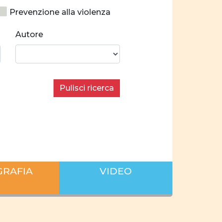
Prevenzione alla violenza
Costruzione identitaria
Autore
cializzazione
ilibrate
Stereotipi
Pulisci ricerca
 donne e uomini
condo i settori economici
 sul lavoro
iera
famiglia
GRAFIA
VIDEO
 privata
pianificare
nne
empowerment