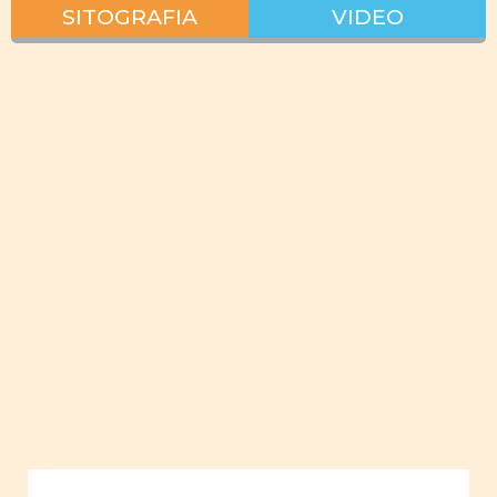
SITOGRAFIA
VIDEO
Interazione
lavoro vita
privata
pianificare
lavoro
giovani
donne
empowerment
giovani
uomini
Uguaglianza
Ruoli
sociali e
familiari
Ruoli