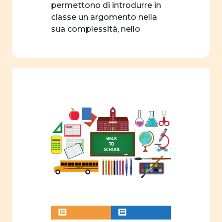
progetto
permettono di introdurre in
formativo
classe un argomento nella
sua complessità, nello
concorso
specifico: […]
filosofia
linguaggio
associazioni
sport
autrici
edizioni
didattica
Formazione
webinar
videogioco