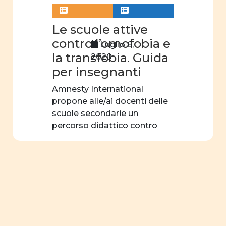
Le scuole attive
contro l’omofobia e
Luglio 6,
la transfobia. Guida
2020
per insegnanti
Amnesty International
propone alle/ai docenti delle
scuole secondarie un
percorso didattico contro
l’omofobia e la […]