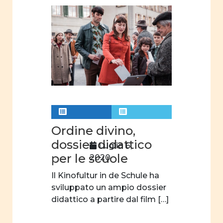
Ordine divino,
dossier didattico
Luglio 6,
per le scuole
2020
Il Kinofultur in de Schule ha
sviluppato un ampio dossier
didattico a partire dal film […]