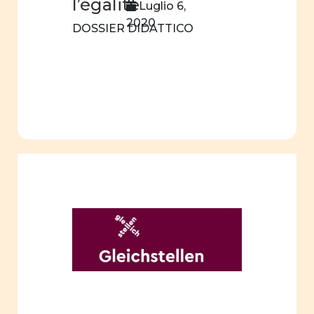
l’égalité
Luglio 6,
Comunicazione
2020
visiva
DOSSIER DIDATTICO
Attività
quotidiane
Pubblicità
Percorsi
di vita
sessualità
affettività
pari
opportunità
interculturalità
donne
e
storia