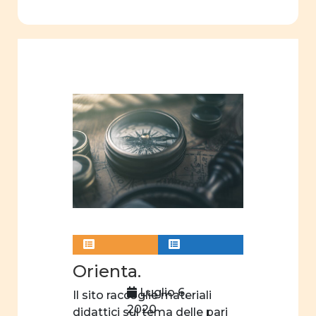
Orienta.
Luglio 6,
Il sito raccoglie materiali
2020
didattici sul tema delle pari