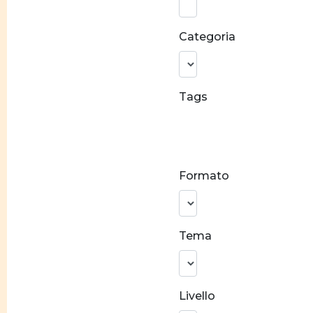
parola:
Categoria
Tags
Conciliazione
carriera e
famiglia
Formato
Stereotipi
di genere
Prevenzione
Tema
alla violenza
Crescita
personale
Livello
Costruzione