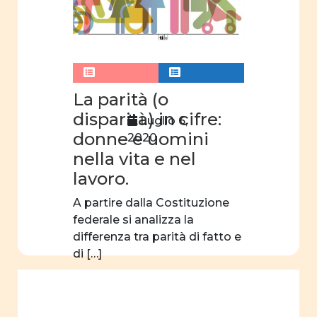
La parità (o
disparità) in cifre:
Luglio 6,
donne e uomini
2020
nella vita e nel
lavoro.
A partire dalla Costituzione
federale si analizza la
differenza tra parità di fatto e
di […]