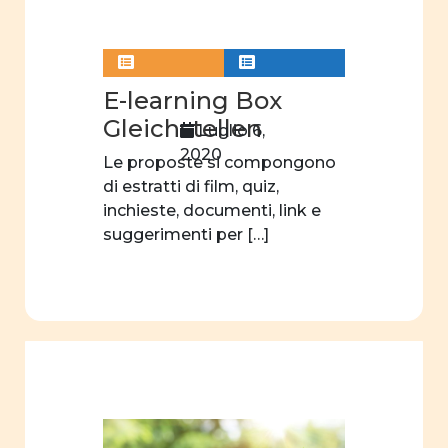
donne e
letteratura
donne
E-learning Box
e
Gleichstellen
Luglio 6,
teatro
2020
Le proposte si compongono
donne
di estratti di film, quiz,
e
inchieste, documenti, link e
scienza
suggerimenti per […]
orientamento
scelte
professionali
filmografia
educazione
sessuale