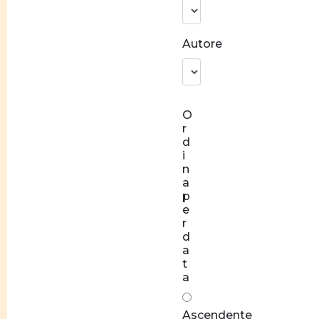
identitaria
Norme
Autore
e
valori
Socializzazione
O
Relazioni
r
di coppia
d
equilibrate
i
n
Rapporti
a
di forza
p
e
Stereotipi
r
d
Disparità
a
t
salariale
a
tra
donne e
Ascendente
uomini