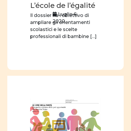
L’école de l’égalité
identità
di
Luglio 6,
Il dossier ha l’obiettivo di
genere
2020
ampliare gli orientamenti
scolastici e le scelte
film
professionali di bambine […]
Centro
professionale