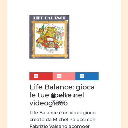
sociali e
politici
degli
uomini
nella
famiglia
Immagine
della donna
nel settore
professionale
Film
Life Balance: gioca
d'animazione
le tue scelte nel
Gennaio
mass
videogioco
7, 2021
media
Life Balance è un videogioco
suffragio
creato da Michel Palucci con
universale
Fabrizio Valsangiacomoer