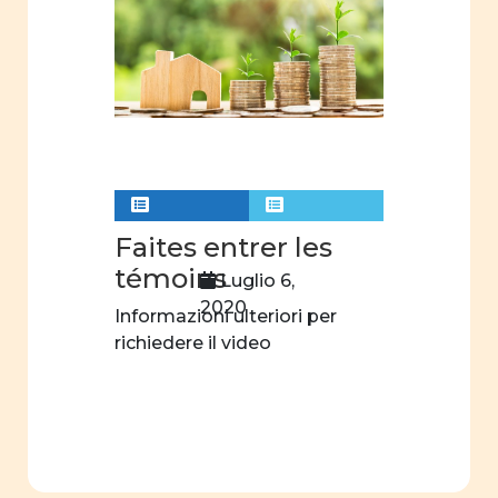
ruolo
sociale
e
politico
Costituzione
Cifre
della
parità
Faites entrer les
Analisi
témoins
Luglio 6,
statistica
2020
Informazioni ulteriori per
scuola
richiedere il video
dell'obbligo
fatti e
opinioni
Legge
parità