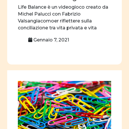
familiari
Life Balance è un videogioco creato da
Michel Palucci con Fabrizio
Ruoli sociali e
Valsangiacomoer riflettere sulla
politici degli
conciliazione tra vita privata e vita
uomini nella
professionale.
famiglia
Gennaio 7, 2021
Immagine della
donna nel
settore
professionale
Film
d'animazione
mass media
suffragio
universale
insegnamento