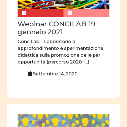
curriculum
nascosto
Webinar CONCILAB 19
Rapporti tra
uomini e donne
gennaio 2021
Violenza
ConciLab – Laboratorio di
approfondimento e sperimentazione
Violenza di
didattica sulla promozione delle pari
genere
opportunità (percorso 2020 […]
Analisi video
Settembre 14, 2020
Comunicazione
video
Comunicazione
visiva
Attività
quotidiane