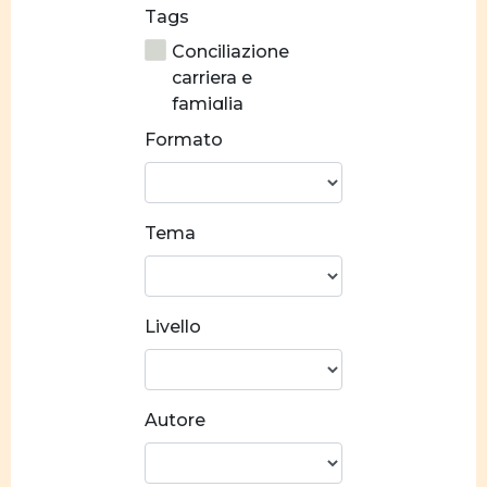
Tags
Conciliazione
carriera e
famiglia
Formato
Stereotipi di
genere
Prevenzione alla
Tema
violenza
Crescita
personale
Livello
Costruzione
identitaria
Norme e valori
Autore
Socializzazione
Relazioni di