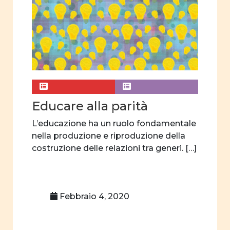
Pubblicità
Percorsi di vita
sessualità
affettività
pari opportunità
interculturalità
Educare alla parità
donne e storia
L’educazione ha un ruolo fondamentale
donne e
nella produzione e riproduzione della
letteratura
costruzione delle relazioni tra generi. […]
donne e teatro
donne e scienza
Febbraio 4, 2020
orientamento
scelte
professionali