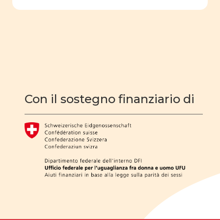
filmografia
educazione
sessuale
ruolo sociale e
politico
Costituzione
Con il sostegno finanziario di
Cifre della parità
Analisi statistica
scuola
dell'obbligo
fatti e opinioni
Legge parità
omofobia