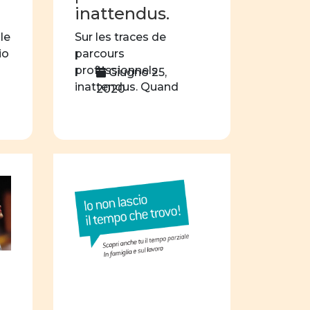
inattendus.
nne e letteratura
ule
Sur les traces de
nne e scienza
io
parcours
lte professionali
professionnels
Giugno 25,
inattendus. Quand
2020
zione sessuale
l’esthéticienne est un
Costituzione
homme et le garagiste
[…]
nalisi statistica
fatti e opinioni
fobia
gender
paternità
riviste online
ne
progetti formativi
concorso
filosofia