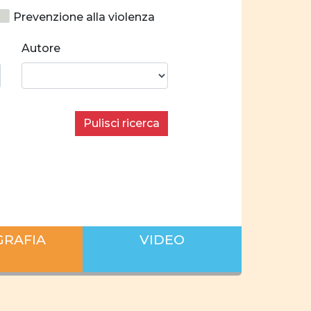
Prevenzione alla violenza
Costruzione identitaria
Autore
cializzazione
ilibrate
Stereotipi
Pulisci ricerca
 donne e uomini
condo i settori economici
 sul lavoro
iera
famiglia
GRAFIA
VIDEO
 privata
pianificare
nne
empowerment