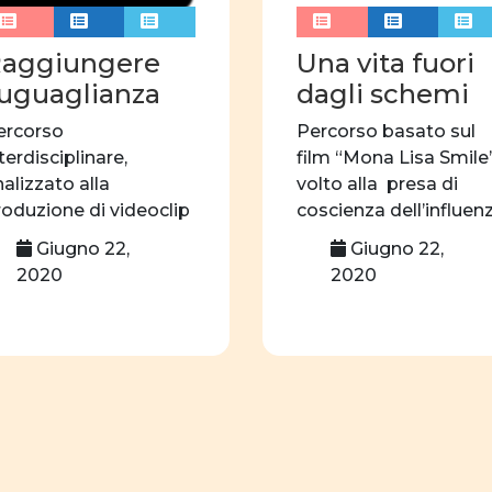
linguaggio
associ
autrici
edizioni
aggiungere
Una vita fuori
’uguaglianza
dagli schemi
Formazione
webi
ercorso
Percorso basato sul
identità di genere
terdisciplinare,
film “Mona Lisa Smile”
Centro professionale
nalizzato alla
volto alla presa di
roduzione di videoclip
coscienza dell’influen
ul tema delle pari
del contesto […]
Giugno 22,
Giugno 22,
pportunità.
2020
2020