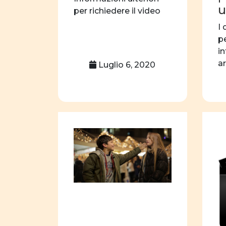
u
per richiedere il video
I 
p
in
a
Luglio 6, 2020
c
sp