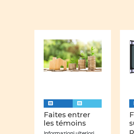
Faites entrer
F
les témoins
s
p
Informazioni ulteriori