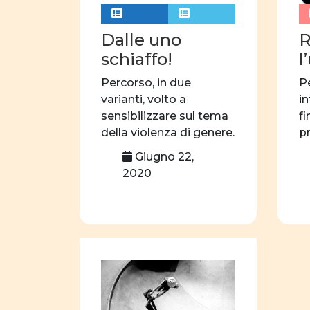
Dalle uno
R
schiaffo!
l
Percorso, in due
P
varianti, volto a
in
sensibilizzare sul tema
fi
della violenza di genere.
p
Attraverso l’analisi […]
s
Giugno 22,
o
2020