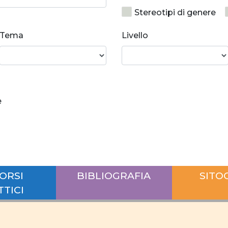
Stereotipi di genere
Crescita personale
Tema
Livello
Norme e valori
So
Relazioni di coppia equ
Rapporti di forza
e
Disparità salariale tra
Differenze salariali se
posti di responsabilità
conciliazione
carr
ORSI
BIBLIOGRAFIA
SITO
Ruolo uomo e donna
TTICI
Interazione lavoro vita
lavoro
giovani do