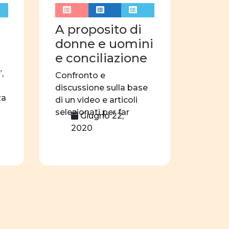
azioni
sport
didattica
A proposito di
donne e uomini
nar
videogioco
e conciliazione
film
,
Confronto e
discussione sulla base
za
di un video e articoli
selezionati per far
Giugno 22,
emergere come […]
2020