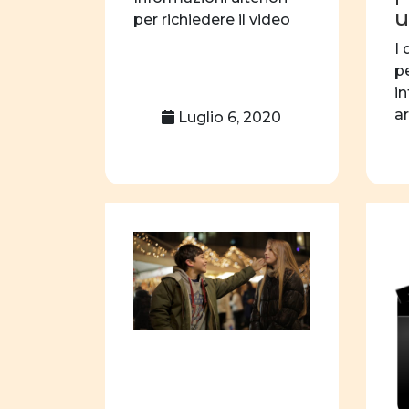
u
per richiedere il video
I 
p
in
a
Luglio 6, 2020
c
sp