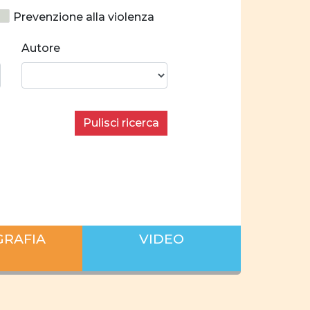
Prevenzione alla violenza
Costruzione identitaria
Autore
cializzazione
ilibrate
Stereotipi
Pulisci ricerca
 donne e uomini
condo i settori economici
 sul lavoro
iera
famiglia
GRAFIA
VIDEO
 privata
pianificare
nne
empowerment