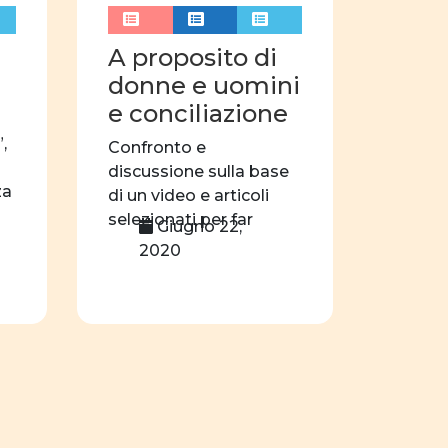
azioni
sport
didattica
A proposito di
donne e uomini
nar
videogioco
e conciliazione
film
,
Confronto e
discussione sulla base
za
di un video e articoli
selezionati per far
Giugno 22,
emergere come […]
2020