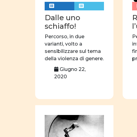
Dalle uno
R
schiaffo!
l
Percorso, in due
P
varianti, volto a
in
sensibilizzare sul tema
fi
della violenza di genere.
p
Attraverso l’analisi […]
s
Giugno 22,
o
2020