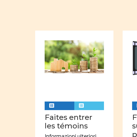
Faites entrer
F
les témoins
s
p
Informazioni ulteriori