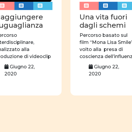
linguaggio
associ
autrici
edizioni
aggiungere
Una vita fuori
’uguaglianza
dagli schemi
Formazione
webi
ercorso
Percorso basato sul
identità di genere
terdisciplinare,
film “Mona Lisa Smile”
Centro professionale
nalizzato alla
volto alla presa di
roduzione di videoclip
coscienza dell’influen
ul tema delle pari
del contesto […]
Giugno 22,
Giugno 22,
pportunità.
2020
2020