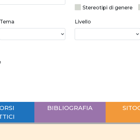
Stereotipi di genere
Crescita personale
Tema
Livello
Norme e valori
So
Relazioni di coppia equ
Rapporti di forza
e
Disparità salariale tra
Differenze salariali se
posti di responsabilità
conciliazione
carr
ORSI
BIBLIOGRAFIA
SITO
Ruolo uomo e donna
TTICI
Interazione lavoro vita
lavoro
giovani do