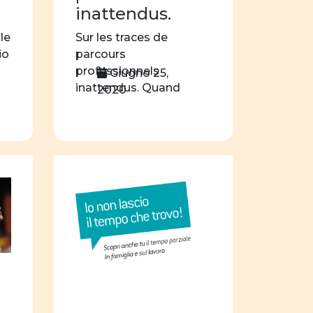
inattendus.
nne e letteratura
ule
Sur les traces de
nne e scienza
io
parcours
lte professionali
professionnels
Giugno 25,
inattendus. Quand
2020
zione sessuale
l’esthéticienne est un
Costituzione
homme et le garagiste
[…]
nalisi statistica
fatti e opinioni
fobia
gender
paternità
riviste online
ne
progetti formativi
concorso
filosofia