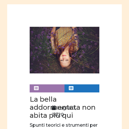
omofobia
scelta
professionale
gender
paternità
immagini
riviste
riviste
online
Articoli
La bella
educazione
addormentata non
Luglio 3,
abita più qui
2020
progetti
formativi
Spunti teorici e strumenti per