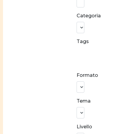
parola:
Categoria
Tags
Conciliazione
carriera e
famiglia
Formato
Stereotipi
di genere
Prevenzione
Tema
alla violenza
Crescita
personale
Livello
Costruzione