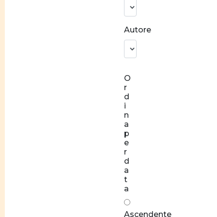
identitaria
Norme
Autore
e
valori
Socializzazione
O
Relazioni
r
di coppia
d
equilibrate
i
n
Rapporti
a
di forza
p
e
Stereotipi
r
d
Disparità
a
t
salariale
a
tra
donne e
Ascendente
uomini