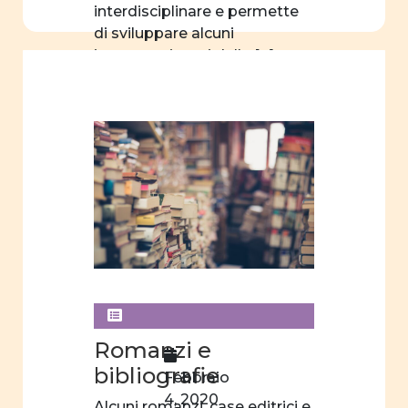
interdisciplinare e permette
di sviluppare alcuni
importanti temi della […]
Romanzi e
bibliografie
Febbraio
4, 2020
Alcuni romanzi, case editrici e