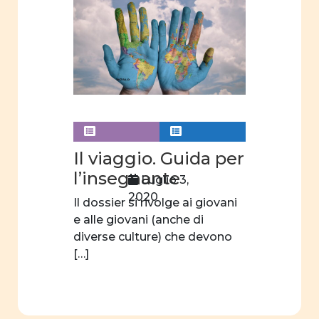
ruolo
sociale
e
politico
Costituzione
Cifre
della
parità
Il viaggio. Guida per
Analisi
l’insegnante
Luglio 3,
statistica
2020
Il dossier si rivolge ai giovani
scuola
e alle giovani (anche di
dell'obbligo
diverse culture) che devono
fatti e
[…]
opinioni
Legge
parità