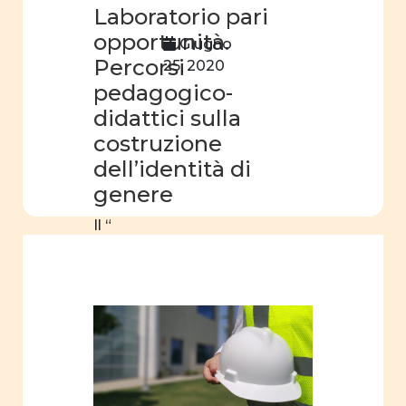
Laboratorio pari
identità
opportunità.
di
Giugno
genere
Percorsi
25, 2020
pedagogico-
film
didattici sulla
Centro
costruzione
professionale
dell’identità di
genere
Il “