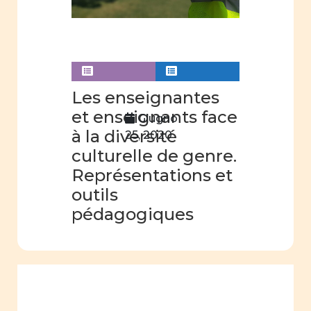
Les enseignantes
et enseignants face
Giugno
à la diversité
25, 2020
culturelle de genre.
Représentations et
outils
pédagogiques