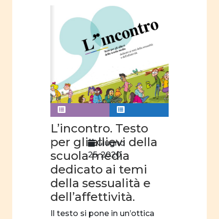
L’incontro. Testo
per gli allievi della
Giugno
scuola media
25, 2020
dedicato ai temi
della sessualità e
dell’affettività.
Il testo si pone in un’ottica