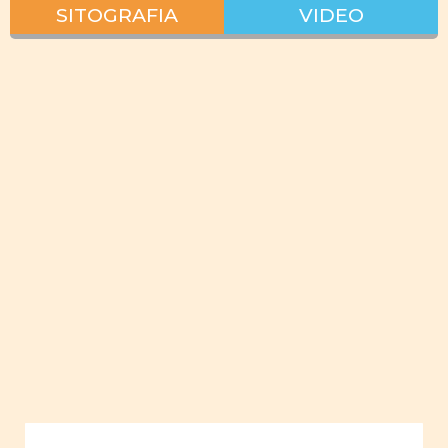
SITOGRAFIA
VIDEO
Interazione
lavoro vita
privata
pianificare
lavoro
giovani
donne
empowerment
giovani
uomini
Uguaglianza
Ruoli
sociali e
familiari
Ruoli