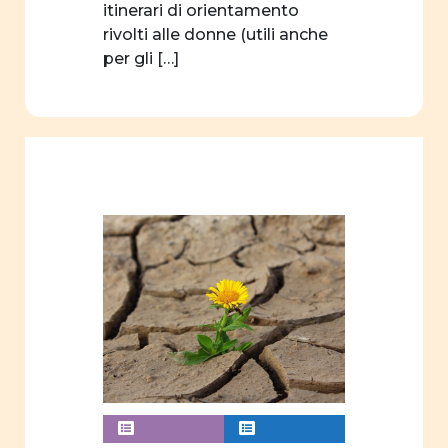
progetto
itinerari di orientamento
formativo
rivolti alle donne (utili anche
per gli […]
concorso
filosofia
linguaggio
associazioni
sport
autrici
edizioni
didattica
Formazione
webinar
videogioco