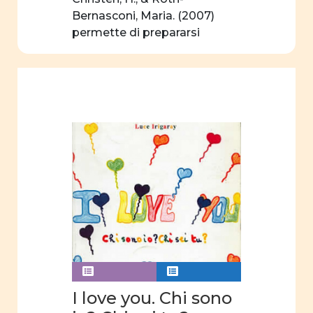
insegnamento
Bernasconi, Maria. (2007)
permette di prepararsi
curriculum
virtualmente […]
nascosto
Rapporti
tra
uomini e
donne
Violenza
Violenza
di
genere
Analisi
video
Comunicazione
I love you. Chi sono
video