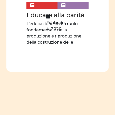
Educare alla parità
Febbraio
L’educazione ha un ruolo
4, 2020
fondamentale nella
produzione e riproduzione
della costruzione delle
relazioni tra generi. […]