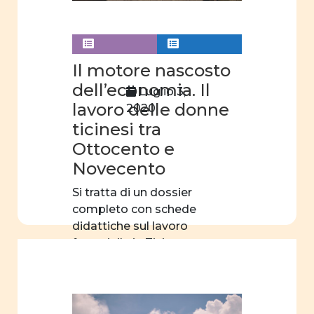
donne e
letteratura
donne
Il motore nascosto
e
dell’economia. Il
Luglio 3,
teatro
lavoro delle donne
2020
donne
ticinesi tra
e
Ottocento e
scienza
Novecento
orientamento
Si tratta di un dossier
scelte
completo con schede
professionali
didattiche sul lavoro
femminile in Ticino
filmografia
nell’Ottocento […]
educazione
sessuale