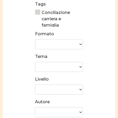
Tags
Conciliazione
carriera e
famiglia
Formato
Stereotipi di
genere
Prevenzione alla
Tema
violenza
Crescita
personale
Livello
Costruzione
identitaria
Norme e valori
Autore
Socializzazione
Relazioni di