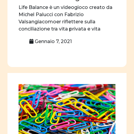
familiari
Life Balance è un videogioco creato da
Michel Palucci con Fabrizio
Ruoli sociali e
Valsangiacomoer riflettere sulla
politici degli
conciliazione tra vita privata e vita
uomini nella
professionale.
famiglia
Gennaio 7, 2021
Immagine della
donna nel
settore
professionale
Film
d'animazione
mass media
suffragio
universale
insegnamento