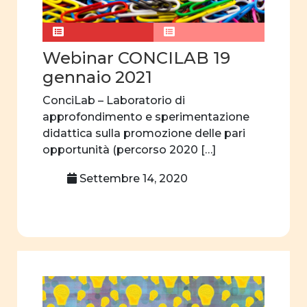
curriculum
nascosto
Webinar CONCILAB 19
Rapporti tra
uomini e donne
gennaio 2021
Violenza
ConciLab – Laboratorio di
approfondimento e sperimentazione
Violenza di
didattica sulla promozione delle pari
genere
opportunità (percorso 2020 […]
Analisi video
Settembre 14, 2020
Comunicazione
video
Comunicazione
visiva
Attività
quotidiane