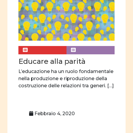
Pubblicità
Percorsi di vita
sessualità
affettività
pari opportunità
interculturalità
Educare alla parità
donne e storia
L’educazione ha un ruolo fondamentale
donne e
nella produzione e riproduzione della
letteratura
costruzione delle relazioni tra generi. […]
donne e teatro
donne e scienza
Febbraio 4, 2020
orientamento
scelte
professionali