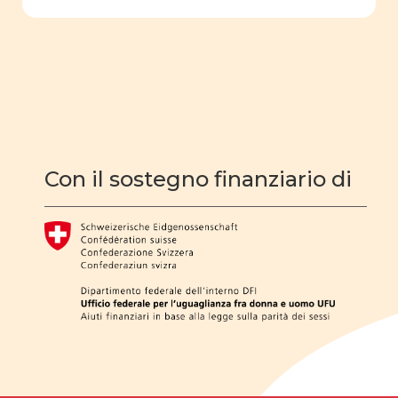
filmografia
educazione
sessuale
ruolo sociale e
politico
Costituzione
Con il sostegno finanziario di
Cifre della parità
Analisi statistica
scuola
dell'obbligo
fatti e opinioni
Legge parità
omofobia