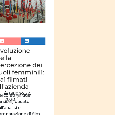
voluzione
ella
ercezione dei
uoli femminili:
ai filmati
ll’azienda
Giugno 22,
ercorso (in due
2020
ersioni) basato
ll’analisi e
omparazione di film