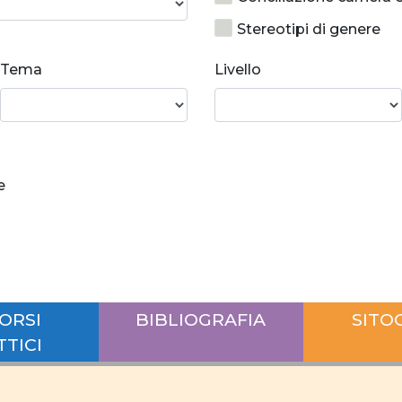
Stereotipi di genere
Prevenzione alla viole
Tema
Livello
Costruzione identitari
Socializzazione
Relazioni di coppia equ
e
Rapporti di forza
Disparità salariale tra
Differenze salariali se
posti di responsabilità
ORSI
BIBLIOGRAFIA
SITO
conciliazione
carr
TTICI
Ruolo uomo e donna
Interazione lavoro vita