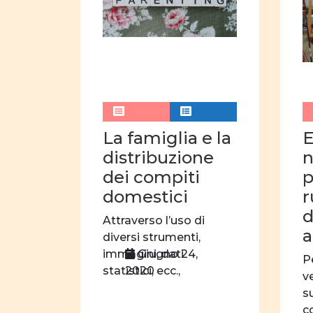
La famiglia e la
E
distribuzione
n
dei compiti
p
domestici
r
d
Attraverso l’uso di
a
diversi strumenti,
Giugno 24,
immagini, dati
P
2020
statistici, ecc.,
v
identificare come il
su
nostro modo di […]
c