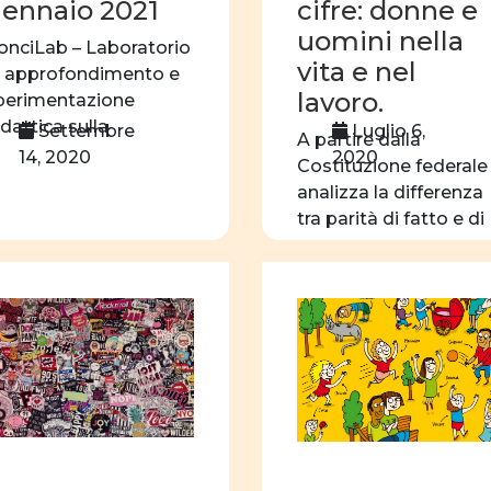
Percorsi di vita
se
ennaio 2021
cifre: donne e
uomini nella
pari opportunità
i
onciLab – Laboratorio
vita e nel
i approfondimento e
donne e storia
do
lavoro.
perimentazione
donne e teatro
do
idattica sulla
Settembre
Luglio 6,
A partire dalla
romozione delle pari
14, 2020
2020
orientamento
sce
Costituzione federale 
pportunità (percorso
analizza la differenza
filmografia
educa
020 […]
tra parità di fatto e di
ruolo sociale e politico
[…]
Cifre della parità
A
scuola dell'obbligo
Legge parità
omo
scelta professionale
immagini
riviste
Articoli
educazio