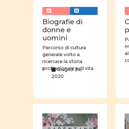
Biografie di
C
donne e
p
uomini
P
m
Percorso di cultura
a
generale volto a
c
ricercare la storia
s
professionale e di vita
Giugno 24,
personale di […]
2020