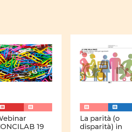
lavoro
giovani do
giovani uomini
Ug
Ruoli sociali e familiari
Ruoli sociali e politici
Immagine della donna 
Film d'animazione
suffragio universale
curriculum nascosto
Rapporti tra uomini e
Violenza di genere
Comunicazione video
Webinar
La parità (o
Attività quotidiane
CONCILAB 19
disparità) in