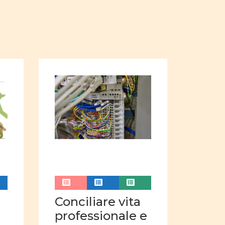
nne
empowerment
uaglianza
 degli uomini nella famiglia
nel settore professionale
mass media
insegnamento
 donne
Violenza
Analisi video
Comunicazione visiva
Conciliare vita
Pubblicità
professionale e