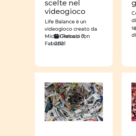
scelte nel
g
videogioco
C
d
Life Balance è un
s
videogioco creato da
d
Gennaio 7,
Michel Palucci con
p
2021
Fabrizio
o
Valsangiacomoer
2
riflettere sulla
conciliazione tra vita
privata e vita
professionale.