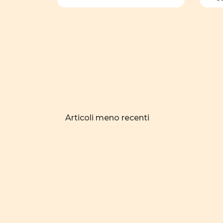
d
e
l
Navigazione
Articoli meno recenti
articoli