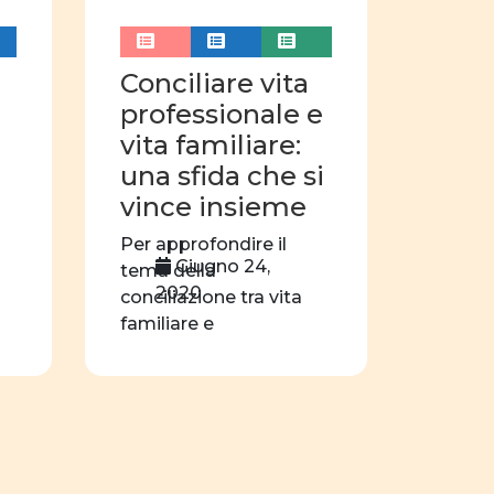
concorso
filosofia
azioni
sport
Conciliare vita
didattica
professionale e
vita familiare:
nar
videogioco
una sfida che si
film
vince insieme
Per approfondire il
Giugno 24,
tema della
2020
conciliazione tra vita
familiare e
professionale, le
docenti propongono
un […]