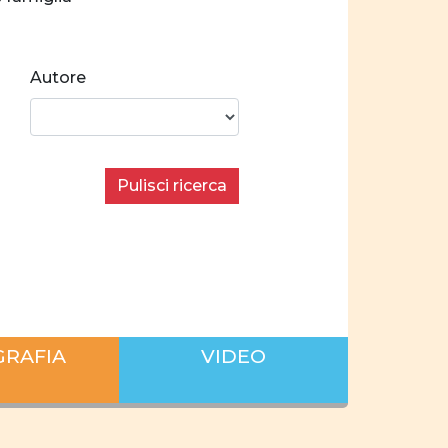
nza
Crescita personale
Autore
a
Norme e valori
ilibrate
Pulisci ricerca
Stereotipi
 donne e uomini
condo i settori economici
 sul lavoro
GRAFIA
VIDEO
iera
famiglia
 privata
pianificare