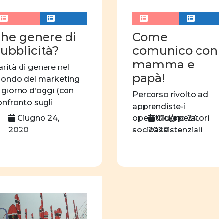
progetto formativo
linguaggio
associ
he genere di
Come
autrici
edizioni
ubblicità?
comunico con
mamma e
Formazione
webi
arità di genere nel
papà!
ondo del marketing
identità di genere
l giorno d’oggi (con
Percorso rivolto ad
Centro professionale
onfronto sugli
apprendiste-i
tereotipi degli […]
Giugno 24,
Giugno 24,
operatrici/operatori
2020
2020
socioassistenziali
indirizzo assistenza
all’infanzia, per
migliorare la
comunicazione
(evitando gli […]