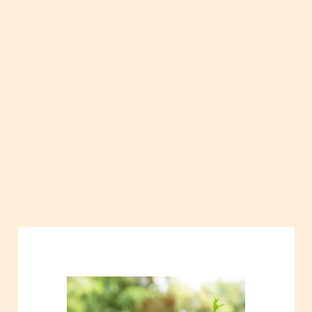
privata
pianificare
lavoro
giovani
donne
empowerment
giovani
uomini
Uguaglianza
Ruoli
sociali e
familiari
Ruoli
sociali e