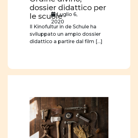
letteratura
dossier didattico per
Luglio 6,
le scuole
donne
2020
e
Il Kinofultur in de Schule ha
teatro
sviluppato un ampio dossier
didattico a partire dal film […]
donne
e
scienza
orientamento
scelte
professionali
filmografia
educazione
sessuale
ruolo
sociale