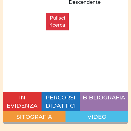
Descendente
salariali
secondo i
settori
Pulisci
economici
ricerca
posti di
responsabilità
sul lavoro
conciliazione
carriera
famiglia
Ruolo
IN
PERCORSI
BIBLIOGRAFIA
uomo
EVIDENZA
DIDATTICI
e
donna
SITOGRAFIA
VIDEO
Interazione
lavoro vita