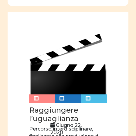
concorso
filosofia
linguaggio
associazioni
sport
autrici
edizioni
didattica
Formazione
webinar
Raggiungere
l’uguaglianza
videogioco
Giugno 22,
identità
Percorso interdisciplinare,
2020
di