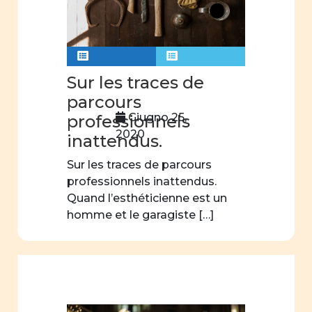
e
politico
Costituzione
Cifre
Sur les traces de
della
parcours
parità
Giugno 25,
professionnels
Analisi
2020
inattendus.
statistica
Sur les traces de parcours
scuola
professionnels inattendus.
dell'obbligo
Quand l’esthéticienne est un
homme et le garagiste […]
fatti e
opinioni
Legge
parità
omofobia