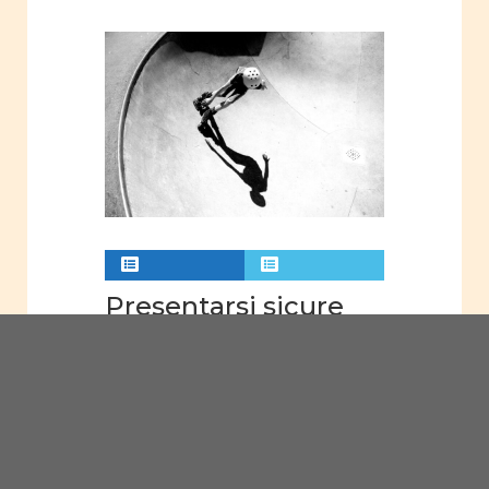
Presentarsi sicure
«Presentarsi sicure» fornisce
Giugno 22,
alle partecipanti consigli e
2020
suggerimenti su come
comportarsi per essere
considerate come […]