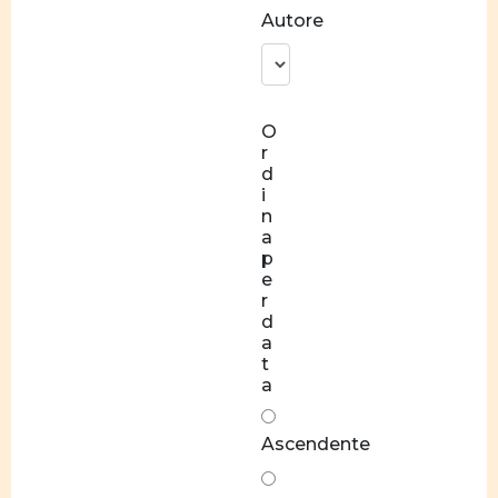
Norme
Autore
e
valori
Socializzazione
O
Relazioni
r
di coppia
d
equilibrate
i
n
Rapporti
a
di forza
p
e
Stereotipi
r
d
Disparità
a
t
salariale
a
tra
donne e
Ascendente
uomini
Differenze