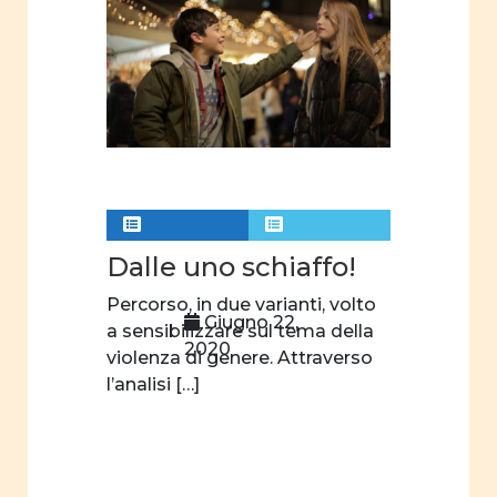
scelta
professionale
gender
paternità
immagini
riviste
riviste
Dalle uno schiaffo!
online
Percorso, in due varianti, volto
Articoli
Giugno 22,
a sensibilizzare sul tema della
2020
educazione
violenza di genere. Attraverso
l’analisi […]
progetti
formativi
progetto
formativo