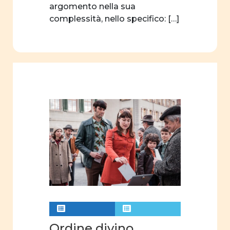
argomento nella sua
Attività
complessità, nello specifico: […]
quotidiane
Pubblicità
Percorsi
di vita
sessualità
affettività
pari
opportunità
interculturalità
donne
e
storia
Ordine divino,
donne e