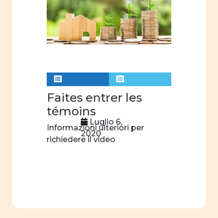
politici
degli
uomini
nella
famiglia
Immagine
della donna
nel settore
Faites entrer les
professionale
témoins
Film
Luglio 6,
Informazioni ulteriori per
d'animazione
2020
richiedere il video
mass
media
suffragio
universale
insegnamento