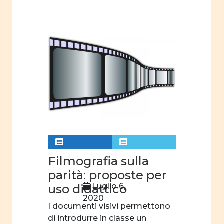
curriculum
nascosto
Rapporti
tra
uomini e
donne
Violenza
Violenza
di
genere
Analisi
Filmografia sulla
video
parità: proposte per
Comunicazione
Luglio 6,
uso didattico
video
2020
I documenti visivi permettono
Comunicazione
di introdurre in classe un
visiva