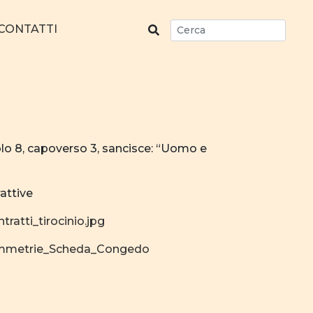
CONTATTI
colo 8, capoverso 3, sancisce: “Uomo e
rattive
ratti_tirocinio.jpg
immetrie_Scheda_Congedo