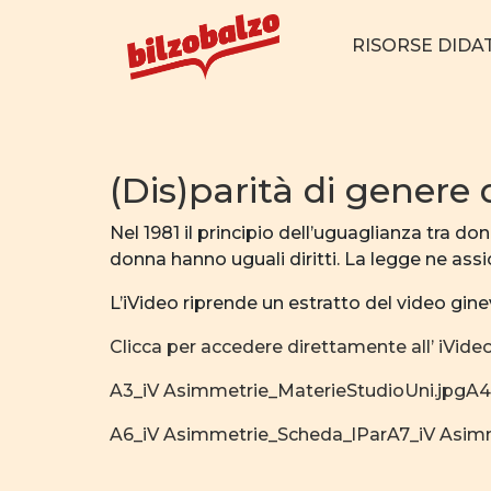
RISORSE DIDA
(Dis)parità di genere 
Nel 1981 il principio dell’uguaglianza tra d
donna hanno uguali diritti. La legge ne assicu
L’iVideo riprende un estratto del video gine
Clicca per accedere direttamente all’ iVide
A3_iV Asimmetrie_MaterieStudioUni.jpg
A4
A6_iV Asimmetrie_Scheda_lPar
A7_iV Asim