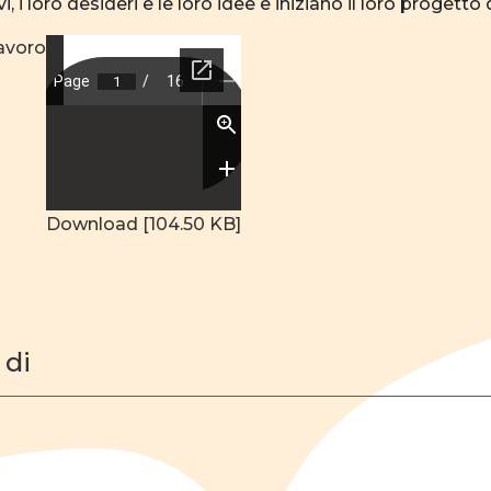
 i loro desideri e le loro idee e iniziano il loro progetto 
lavoro
Download [104.50 KB]
 di