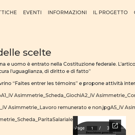
TTICHE
EVENTI
INFORMAZIONI
IL PROGETTO
delle scelte
onna e uomo è entrato nella Costituzione federale. L’arti
ra l’uguaglianza, di diritto e di fatto”
vrino “Faites entrer les témoins” e propone attività inte
o
A1_iV Asimmetrie_Scheda_Giochi
A2_iV Asimmetrie_Cont
_iV Asimmetrie_Lavoro remunerato e non.jpg
A5_iV As
metrie_Scheda_ParitaSalariale